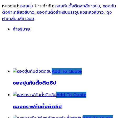
ก้น
หมวดหมู่:
ซองขุ่น
ป้ายกำกับ:
ซองก้นตั้งติดจุกสีขาวขุ่น
,
ซองก้น
ตั้ง
ตั้งฝาเกลียวสีขาว
,
ซองก้นตั้งสำหรับบรรจุของเหลวสีขาว
,
ถุง
ติด
ฝาเกลียวสีขาวนม
จุก
คำอธิบาย
สี
ขาว
ขุ่น
ชิ้น
สินค้าที่เกี่ยวข้อง
Add To Quote
ซองขุ่นก้นตั้งติดซิป
Add To Quote
ซองคราฟก้นตั้งติดซิป