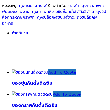
ขาว
หมวดหมู่:
ถุงกระดาษคราฟ
ป้ายกำกับ:
คราฟท์
,
ถุงกระดาษครา
ทึบ
ฟย่อยสลายง่าย
,
ถุงคราฟท์สีขาวซิปล็อคตั้งได้ทึบ2ด้าน
,
ถุงซิป
ก้น
ล็อคกระดาษคราฟท์
,
ถุงซิปล็อคใส่ขนมสีขาว
,
ถุงซิปล็อคใส่
ตั้ง
อาหาร
ติด
คำอธิบาย
ซิป
ชิ้น
สินค้าที่เกี่ยวข้อง
Add To Quote
ซองขุ่นก้นตั้งติดซิป
Add To Quote
ซองคราฟก้นตั้งติดซิป