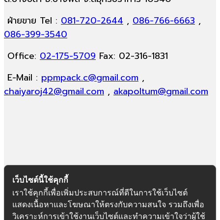
ฝ่ายขาย Tel :
081-720-2644
,
086-766-6663
,
086-399-3540
Office:
02-175-5709
Fax: 02-316-1831
E-Mail :
ppmpack.c@gmail.com
,
chaiyaroj42@gmail.com
,
akapoltum@gmail.com
เว็บไซต์นี้ใช้คุกกี้
เราใช้คุกกี้เพื่อเพิ่มประสบการณ์ที่ดีในการใช้เว็บไซต์
หน้าแรก
แสดงเนื้อหาและโฆษณาให้ตรงกับความสนใจ รวมถึงเพื่อ
วิเคราะห์การเข้าใช้งานเว็บไซต์และทำความเข้าใจว่าผู้ใช้
เกี่ยวกับเรา