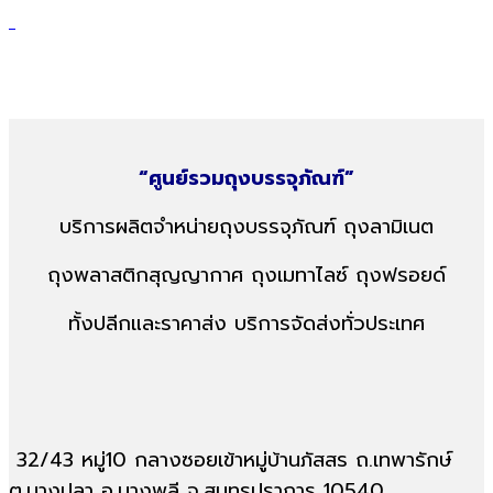
foot test
“ศูนย์รวมถุงบรรจุภัณฑ์”
บริการผลิตจำหน่ายถุงบรรจุภัณฑ์
ถุงลามิเนต
ถุงพลาสติกสุญญากาศ
ถุงเมทาไลซ์ ถุงฟรอยด์
ทั้งปลีกและราคาส่ง บริการจัดส่งทั่วประเทศ
32/43 หมู่10 กลางซอยเข้าหมู่บ้านภัสสร ถ.เทพารักษ์
ต.บางปลา อ.บางพลี จ.สมุทรปราการ 10540